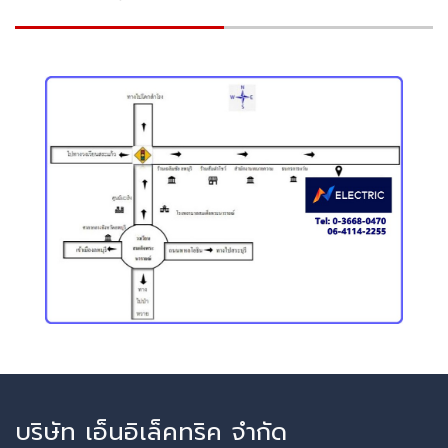
บริษัท เอ็นอิเล็คทริค จำกัด