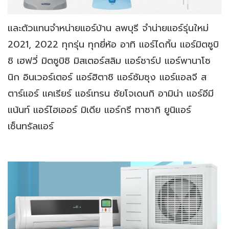
และตัวแทนจำหน่ายแอร์บ้าน ลพบุรี จำน่ายแอร์รุ่นใหม่
2021, 2022 ทุกรุ่น ทุกยี่ห้อ อาทิ แอร์ไดกิ้น แอร์มิตซูบิ
ชิ เฮฟวี่ มิตซูบิชิ มิสเตอร์สลิม แอร์ชาร์ป แอร์พานาโซ
นิก อินเวอร์เตอร์ แอร์ฮิตาชิ แอร์ซัมซุง แอร์แอลจี ส
ตาร์แอร์ แคเรียร์ แอร์เทรน ซัยโจเดนกิ อามิน่า แอร์อีมี
แน้นท์ แอร์ไฮเออร์ มิเดีย แอร์กรี ทาซากิ ยูนิแอร์
เซ็นทรัลแอร์